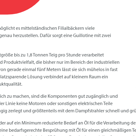
glicht es mittelständischen Filialbäckern viele
enau herzustellen. Dafür sorgt eine Guillotine mit zwei
öße bis zu 1,8 Tonnen Teig pro Stunde verarbeitet
 Produktvielfalt, die bisher nur im Bereich der industriellen
n gerade einmal fünf Metern lässt sie sich mühelos in fast
 platzsparende Lösung verbindet auf kleinem Raum ein
ktqualität.
lich zu machen, sind die Komponenten gut zugänglich und
r Linie keine Motoren oder sonstigen elektrischen Teile
gig zerlegt und größtenteils mit dem Dampfstrahler schnell und grü
er auf ein Minimum reduzierte Bedarf an Öl für die Verarbeitung de
ine bedarfsgerechte Besprühung mit Öl für einen gleichmäßigen Tei