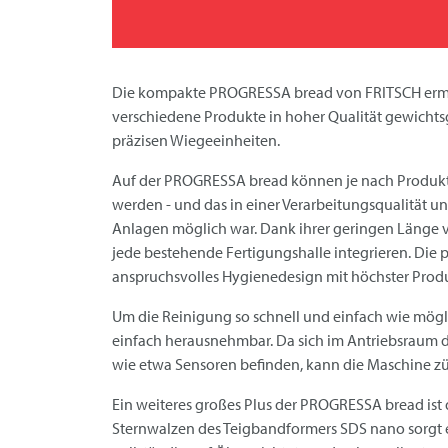
Die kompakte PROGRESSA bread von
FRITSCH
ermö
verschiedene Produkte in hoher Qualität gewichtsg
präzisen Wiegeeinheiten.
Auf der PROGRESSA bread können je nach Produktgr
werden - und das in einer Verarbeitungsqualität und
Anlagen möglich war. Dank ihrer geringen Länge vo
jede bestehende Fertigungshalle integrieren. Die
anspruchsvolles Hygienedesign mit höchster Produ
Um die Reinigung so schnell und einfach wie mög
einfach herausnehmbar. Da sich im Antriebsraum de
wie etwa Sensoren befinden, kann die Maschine zü
Ein weiteres großes Plus der PROGRESSA bread ist d
Sternwalzen des Teigbandformers SDS nano sorgt e