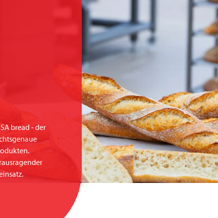
SA bread - der
ichtsgenaue
rodukten.
erausragender
insatz.