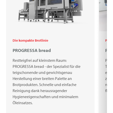
Die kompakte Brotlinie
Pure
PROGRESSA bread
PRO
Restteigfrei auf kleinstem Raum:
PROG
PROGRESSA bread - der Spezialist für die
Teig
teigschonende und gewichtsgenau
eine
Herstellung einer breiten Palette an
zuge
Brotprodukten. Schnelle und einfache
mitt
Reinigung dank herausragender
flex
Hygieneeigenschaften und minimalem
Öleinsatzes.