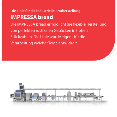
Die Linie für die industrielle Brotherstellung
IMPRESSA bread
Die IMPRESSA bread ermöglicht die flexible Herstellung
von perfekten rustikalen Gebäcken in hohen
Stückzahlen. Die Linie wurde eigens für die
Verarbeitung weicher Teige entwickelt.