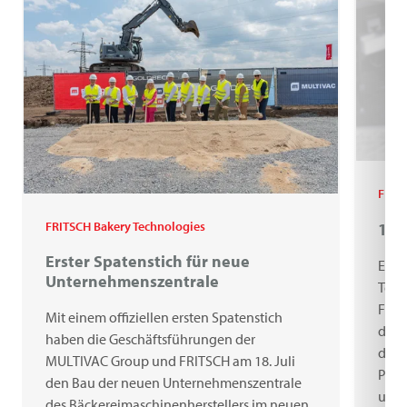
FRIT
FRITSCH Bakery Technologies
100
Erster Spatenstich für neue
Ein 
Unternehmenszentrale
Teig
Frit
Mit einem offiziellen ersten Spatenstich
das 
haben die Geschäftsführungen der
der 
MULTIVAC Group und FRITSCH am 18. Juli
Prem
den Bau der neuen Unternehmenszentrale
und 
des Bäckereimaschinenherstellers im neuen