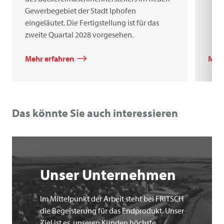
Gewerbegebiet der Stadt Iphofen
eingeläutet. Die Fertigstellung ist für das
zweite Quartal 2028 vorgesehen.
Mehr erfahren
Mehr
Das könnte Sie auch interessieren
Unser Unternehmen
Im Mittelpunkt der Arbeit steht bei FRITSCH
die Begeisterung für das Endprodukt. Unser
Ziel ist es, unseren Kunden höchste